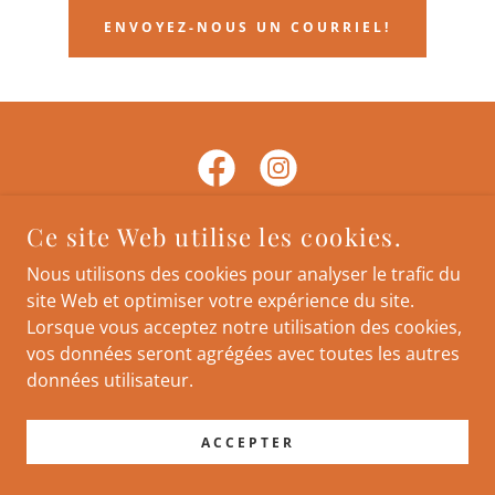
ENVOYEZ-NOUS UN COURRIEL!
Ce site Web utilise les cookies.
Nous utilisons des cookies pour analyser le trafic du
COPYRIGHT © 2026 FESTIVAL D'HUMOUR
site Web et optimiser votre expérience du site.
ÉMERGENT EN ABITIBI-TÉMISCAMINGUE - TOUS
Lorsque vous acceptez notre utilisation des cookies,
DROITS RÉSERVÉS.
vos données seront agrégées avec toutes les autres
données utilisateur.
OPTIMISÉ PAR
ACCEPTER