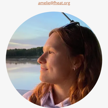
amelie@fheat.org