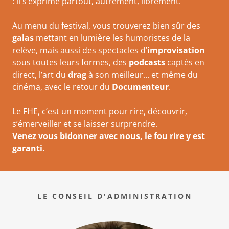
: il s’exprime partout, autrement, librement.
Au menu du festival, vous trouverez bien sûr des
galas
mettant en lumière les humoristes de la
relève, mais aussi des spectacles d’
improvisation
sous toutes leurs formes, des
podcasts
captés en
direct, l’art du
drag
à son meilleur… et même du
cinéma, avec le retour du
Documenteur
.
Le FHE, c’est un moment pour rire, découvrir,
s’émerveiller et se laisser surprendre.
Venez vous bidonner avec nous, le fou rire y est
garanti.
LE CONSEIL D'ADMINISTRATION